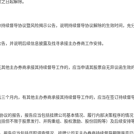
效之日起解除。
除持续督导协议暨风险揭示公告，说明持续督导协议解除的生效时间，充
公告，并说明后续信息披露及找寻承接主办券商工作安排。
无其他主办券商承接其持续督导工作的，应当申请其股票自无异议函生效
后三个月内，有其他主办券商承接其持续督导工作的，应当在签订持续督
导协议的报告，报告应当包括挂牌公司基本情况、履行内部决策程序的情况
包括但不限于股票发行、并购重组、股权激励、股份回购等）及后续安排
告，报告应当包括尽职调查情况、挂牌公司无主办券商持续督导期限是否已