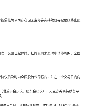
分披露挂牌公司存在因无主办券商持续督导被强制终止股
的次一交易日起停牌。挂牌公司未及时申请停牌的，全国
导协议后及时向全国股转公司报告，并在十个交易日内向
（附董事会决议、股东会决议）、无主办券商持续督导
等；
超过三个月、承接持续督导工作的原因、挂牌公司是否