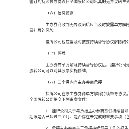
签订的持续督导协议自全国股转公司出具的无异议函生
（六）信息披露
主办券商收到无异议函后应当及时披露单方解
票挂牌的风险。
挂牌公司也应当及时披露持续督导协议解除的
（七）停牌
主办券商单方解除持续督导协议后，挂牌公司
股转公司可以对其股票实施停牌。
（八）三个月内有主办券商承接
挂牌公司在原主办券商单方解除持续督导协议
全国股转公司提交下列备案文件：
1．挂牌公司关于与承接主办券商签订持续督
期限是否已超过三个月、是否存在未完成的重要事项（
2．承接主办券商关于承接持续督导工作的报