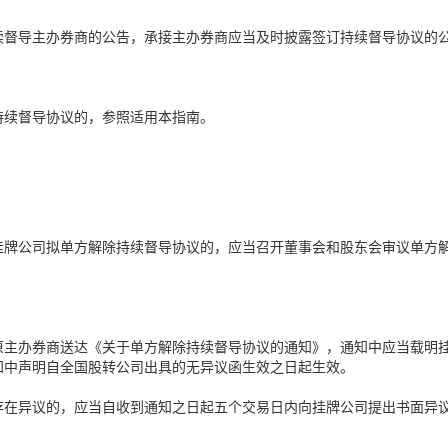
续督导主办券商的公告，承接主办券商应当及时披露签订持续督导协议的
持续督导协议的，参照适用本指南。
挂牌公司拟单方解除持续督导协议的，应当召开董事会和股东会审议单方
原主办券商送达《关于单方解除持续督导协议的通知》，通知中应当载明
知中声明自全国股转公司出具的无异议函生效之日起生效。
存在异议的，应当自收到通知之日起五个交易日内向挂牌公司提出书面异