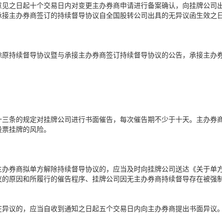
意见之日起十个交易日内对变更主办券商申请进行备案确认，向挂牌公司
承接主办券商签订的持续督导协议自全国股转公司出具的无异议函生效之
除原持续督导协议暨与承接主办券商签订持续督导协议的公告，承接主办
十三条的规定对挂牌公司进行书面催告，每次催告期不少于十天。主办券
股票挂牌的风险。
主办券商拟单方解除持续督导协议的，应当及时向挂牌公司送达《关于单
议的原因和所履行的催告程序、挂牌公司因无主办券商持续督导存在被强
在异议的，应当自收到通知之日起五个交易日内向主办券商提出书面异议