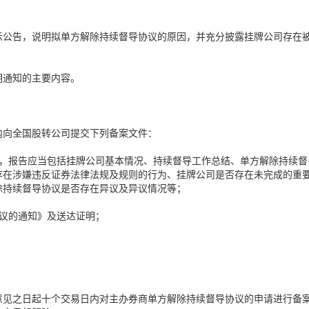
示公告，说明拟单方解除持续督导协议的原因，并充分披露挂牌公司存在
明通知的主要内容。
内向全国股转公司提交下列备案文件：
告，报告应当包括挂牌公司基本情况、持续督导工作总结、单方解除持续督
存在涉嫌违反证券法律法规及规则的行为、挂牌公司是否存在未完成的重
除持续督导协议是否存在异议及异议情况等；
协议的通知》及送达证明；
意见之日起十个交易日内对主办券商单方解除持续督导协议的申请进行备