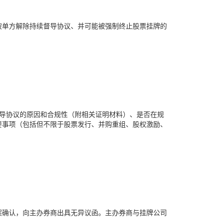
被单方解除持续督导协议、并可能被强制终止股票挂牌的
导协议的原因和合规性（附相关证明材料）、是否在规
要事项（包括但不限于股票发行、并购重组、股权激励、
案确认，向主办券商出具无异议函。主办券商与挂牌公司