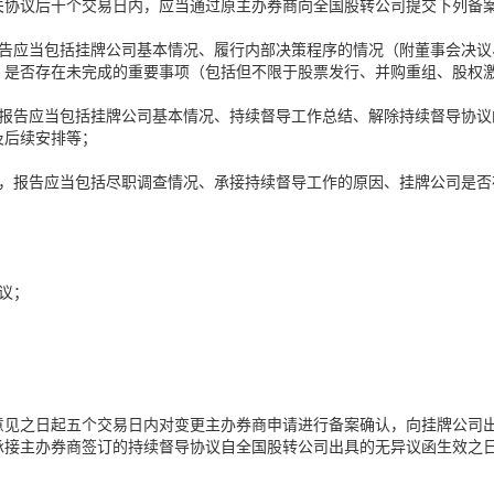
关协议后十个交易日内，应当通过原主办券商向全国股转公司提交下列备
报告应当包括挂牌公司基本情况、履行内部决策程序的情况（附董事会决议
、是否存在未完成的重要事项（包括但不限于股票发行、并购重组、股权
，报告应当包括挂牌公司基本情况、持续督导工作总结、解除持续督导协议
及后续安排等；
告，报告应当包括尽职调查情况、承接持续督导工作的原因、挂牌公司是否
议；
意见之日起五个交易日内对变更主办券商申请进行备案确认，向挂牌公司
承接主办券商签订的持续督导协议自全国股转公司出具的无异议函生效之