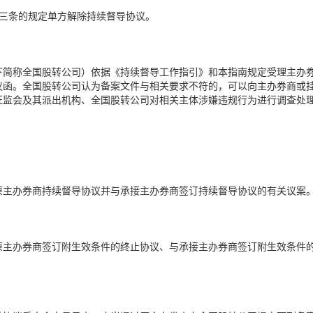
十三条的规定单方解除持续督导协议。
下简称全国股转公司）依据《持续督导工作指引》和本指南规定受理主办
议函。全国股转公司认为备案文件与相关要求不符的，可以向主办券商或
证监会及其派出机构、全国股转公司对相关主体涉嫌违规行为进行调查处
原主办券商持续督导协议并与承接主办券商签订持续督导协议的有关议案
原主办券商签订附生效条件的终止协议、与承接主办券商签订附生效条件