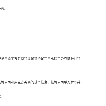
公告。
解除与原主办券商持续督导协议并与承接主办券商签订持
挂牌公司和原主办券商的基本信息、挂牌公司单方解除持
议。