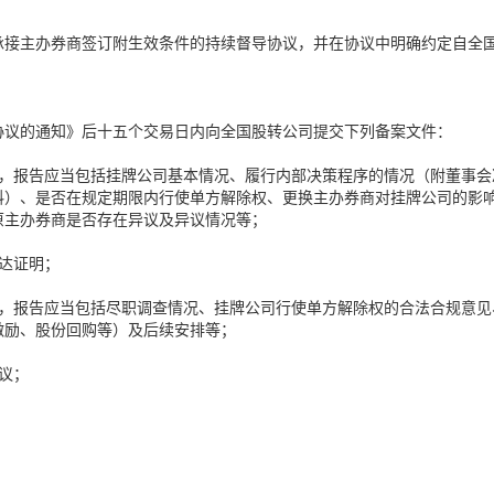
承接主办券商签订附生效条件的持续督导协议，并在协议中明确约定自全
协议的通知》后十五个交易日内向全国股转公司提交下列备案文件：
告，报告应当包括挂牌公司基本情况、履行内部决策程序的情况（附董事会
料）、是否在规定期限内行使单方解除权、更换主办券商对挂牌公司的影
原主办券商是否存在异议及异议情况等；
达证明；
告，报告应当包括尽职调查情况、挂牌公司行使单方解除权的合法合规意见
激励、股份回购等）及后续安排等；
议；