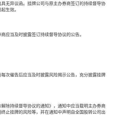
出具无异议函。挂牌公司与原主办券商签订的持续督导协
日起生效。
券商应当及时披露签订持续督导协议的公告。
商每次催告后应当及时披露风险揭示公告，充分披露挂牌
方解除持续督导协议的通知》，通知中应当载明主办券商
制终止挂牌的风险等，并在通知中声明自全国股转公司出
。