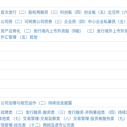
）首次发行
（二）股权再融资
（三）科创板
（四）创业板
（五）北交所
（
）公司债
（二）可转换公司债券
（三）企业债
（四）中小企业私募债
（五
）资产证券化
（二）发行境内上市外资股（B股）
（三）发行境外上市外
、外汇管理
（五）其他
）公司治理与规范运作
（二）持续信息披露
）挂牌类
（二）发行融资-融资类
（三）发行融资-并购重组类
（四）持续
其他类
（七）交易管理-交易监察类
（八）交易管理-投资者服务类
（九）
场管理-综合类
（十二）两网及退市公司类