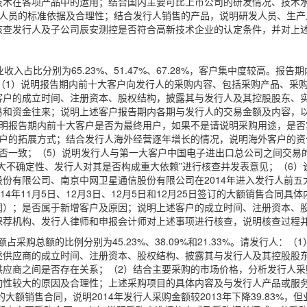
技术在各项产品中的运用；结合国内主要可比上市公司的研发情况、技术
发人员的标准依据及合理性；结合发行人销售的产品，说明研发人员、生产
核查发行人及子公司辰安测控是否符合高新技术企业的认定条件，并对上
入占比分别为65.23%、51.47%、67.28%，客户集中度较高。
请发行人：（1）说明报告期内前十大客户向发行人的采购内容、包括采购产品
客户的成立时间、注册资本、股权结构，披露其与发行人及其控股股东、
易和资金往来；说明上述客户报告期内各期与发行人的交易金额及内容，
说明报告期内前十大客户是否为最终用户，如果不是请说明采购用途，是否
客户的拓展方式；结合发行人海外经营逐年增长的情况，说明海外客户的资
是否一致；（5）说明发行人与第一大客户中国电子进出口总公司之间交易
大不确定性、发行人对其是否构成重大依赖”进行核查并发表意见；（6
份有限公司、南京中网卫星通信股份有限公司在2014年进入发行人前
4年11月5日、12月3日、12月5日和12月25日签订的大额销售合同
润）；是否属于新增客户及原因；说明上述客户的成立时间、注册资本、
保荐机构、发行人律师和申报会计师对上述事项进行核查，说明核查过程
占采购总额的比例分别为45.23%、38.09%和21.33%。请发行人
述供应商的成立时间、注册资本、股权结构、披露其与发行人及其控股股
供应商之间是否存在关系；（2）结合主要采购的市场价格，分析发行人采
动性较大的原因及合理性；上述采购项目的具体内容及与发行人产品或服务
大额销售合同，说明2014年发行人采购金额较2013年下降39.83%