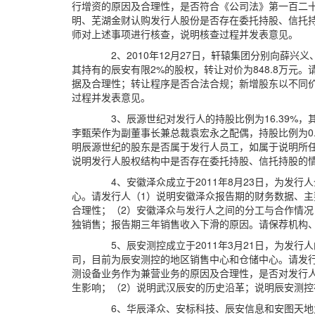
行增资的原因及合理性，是否符合《公司法》第一百二十
明、芜湖金财认购发行人股份是否存在委托持股、信托
师对上述事项进行核查，说明核查过程并发表意见。
2、2010年12月27日，轩辕集团分别向薛兴
其持有的辰安有限2%的股权，转让对价为848.8万
据及合理性；转让程序是否合法合规；新增股东以不同
过程并发表意见。
3、辰源世纪对发行人的持股比例为16.39
李甄荣作为副董事长兼总裁袁宏永之配偶，持股比例为0.
明辰源世纪的股东是否属于发行人员工，如属于说明所
说明发行人股权结构中是否存在委托持股、信托持股的
4、安徽泽众成立于2011年8月23日，为
心。请发行人（1）说明安徽泽众报告期的财务数据、
合理性；（2）安徽泽众与发行人之间的分工与合作情
独销售；报告期三年销售收入下滑的原因。请保荐机构
5、辰安测控成立于2011年3月21日，为发
司，目前为辰安测控的地区销售中心和仓储中心。请发
测设备业务作为兼营业务的原因及合理性，是否对发行人
生影响；（2）说明武汉辰安的历史沿革；说明辰安测
6、华辰泽众、安标科技、辰安信息和安图天