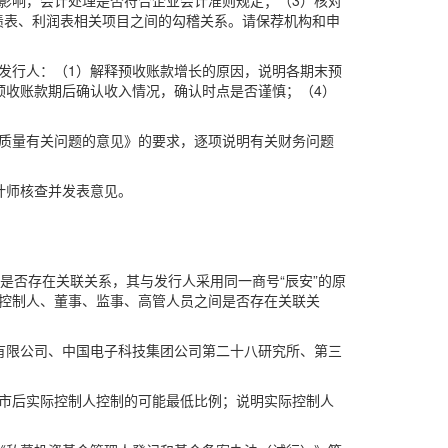
影响，会计处理是否符合企业会计准则规定；（3）核对
债表、利润表相关项目之间的勾稽关系。请保荐机构和申
49万元。请发行人：（1）解释预收账款增长的原因，说明各期末预
预收账款期后确认收入情况，确认时点是否谨慎；（4）
露质量有关问题的意见》的要求，逐项说明有关财务问题
计师核查并发表意见。
是否存在关联关系，其与发行人采用同一商号“辰安”的原
控制人、董事、监事、高管人员之间是否存在关联关
有限公司、中国电子科技集团公司第二十八研究所、第三
发行上市后实际控制人控制的可能最低比例；说明实际控制人