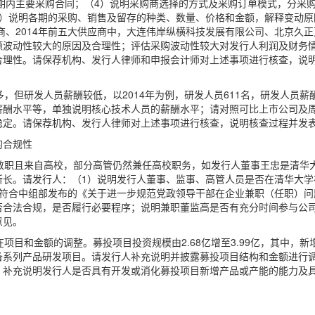
告期内主要采购合同；（4）说明采购商选择的方式及采购订单模式，分采
说明各期的采购、销售及留存的种类、数量、价格和金额，解释变动原因；
应商、2014年前五大供应商中，大连伟岸纵横科技发展有限公司、北京久
额波动性较大的原因及合理性；评估采购波动性较大对发行人利润及财务情
合理性。请保荐机构、发行人律师和申报会计师对上述事项进行核查，说
但研发人员薪酬较低，以2014年为例，研发人员611名，研发人员薪酬1,
薪酬水平等，单独说明核心技术人员的薪酬水平；请对照可比上市公司及
稳定。请保荐机构、发行人律师对上述事项进行核查，说明核查过程并发
的合规性
兼数职且来自高校，部分高管仍然兼任高校职务，如发行人董事王忠是清华
所长。请发行人：（1）说明发行人董事、监事、高管人员是否在清华大学
否符合中组部发布的《关于进一步规范党政领导干部在企业兼职（任职）问
否合法合规，是否履行必要程序；说明兼职董监高是否有充分时间参与公
意见。
项目和金额的调整。募投项目投资规模由2.68亿增至3.99亿，其中，
备系列产品研发项目。请发行人补充说明并披露募投项目结构和金额进行
，补充说明发行人是否具有开发或消化募投项目新增产品或产能的能力及