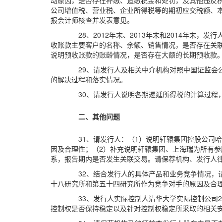
动原因，是否存在补缴、追缴税金和处罚，及其他违反
公司增值税、营业税、企业所得税等的期初应交税额、
报会计师核查并发表意见。
28、2012年末、2013年末和2014年末，发
收账款主要客户的名称、余额、销售情况，是否存在关联
说明预收账款的账龄情况，是否存在大额的长期预收款
29、请发行人及相关中介机构对照中国证监会
的解决过程和落实情况。
30、请发行人说明各期递延所得税的计算过程
二、其他问题
31、请发行人：（1）说明轩辕集团控股公司
因及合理性；（2）补充说明轩辕集团、上海瑞为所有
系，报告期内是否发生关联交易。请保荐机构、发行人
32、结合发行人的具体产品和业务竞争情况
十八研究所和第五十四研究所作为竞争对手的原因及合
33、发行人实际控制人清华大学实际控制公司2
控制权是否保持稳定以及针对控制权稳定所采取的相关