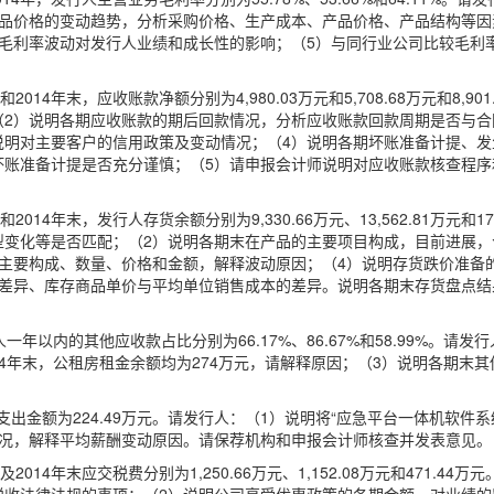
产品价格的变动趋势，分析采购价格、生产成本、产品价格、产品结构等因
析毛利率波动对发行人业绩和成长性的影响；（5）与同行业公司比较毛利
和2014年末，应收账款净额分别为4,980.03万元和5,708.68万元和8
（2）说明各期应收账款的期后回款情况，分析应收账款回款周期是否与合
说明对主要客户的信用政策及变动情况；（4）说明各期坏账准备计提、发
坏账准备计提是否充分谨慎；（5）请申报会计师说明对应收账款核查程序
和2014年末，发行人存货余额分别为9,330.66万元、13,562.81万元
型变化等是否匹配；（2）说明各期末在产品的主要项目构成，目前进展，
的主要构成、数量、价格和金额，解释波动原因；（4）说明存货跌价准备
的差异、库存商品单价与平均单位销售成本的差异。说明各期末存货盘点结
年以内的其他应收款占比分别为66.17%、86.67%和58.99%。
014年末，公租房租金余额均为274万元，请解释原因；（3）说明各期
支出金额为224.49万元。请发行人：（1）说明将“应急平台一体机软件
情况，解释平均薪酬变动原因。请保荐机构和申报会计师核查并发表意见。
及2014年末应交税费分别为1,250.66万元、1,152.08万元和471