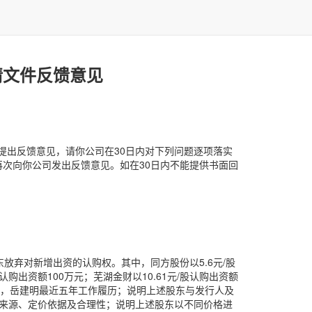
请文件反馈意见
提出反馈意见，请你公司在30日内对下列问题逐项落实
次向你公司发出反馈意见。如在30日内不能提供书面回
东放弃对新增出资的认购权。其中，同方股份以5.6元/股
股认购出资额100万元；芜湖金财以10.61元/股认购出资额
况，岳建明最近五年工作履历；说明上述股东与发行人及
来源、定价依据及合理性；说明上述股东以不同价格进