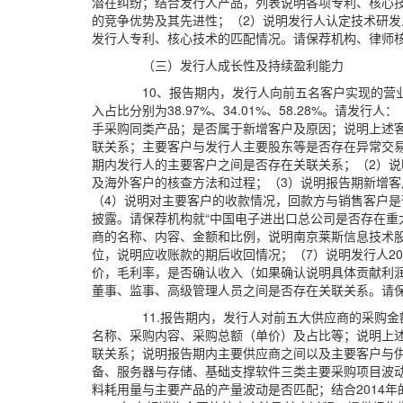
潜在纠纷；结合发行人产品，列表说明各项专利、核心
的竞争优势及其先进性；（2）说明发行人认定技术研
发行人专利、核心技术的匹配情况。请保荐机构、律师
（三）发行人成长性及持续盈利能力
10、报告期内，发行人向前五名客户实现的营业收
入占比分别为38.97%、34.01%、58.28%。
手采购同类产品；是否属于新增客户及原因；说明上述
联关系；主要客户与发行人主要股东等是否存在异常交
期内发行人的主要客户之间是否存在关联关系；（2）
及海外客户的核查方法和过程；（3）说明报告期新增
（4）说明对主要客户的收款情况，回款方与销售客户
披露。请保荐机构就“中国电子进出口总公司是否存在重
商的名称、内容、金额和比例，说明南京莱斯信息技术股
位，说明应收账款的期后收回情况；（7）说明发行人201
价，毛利率，是否确认收入（如果确认说明具体贡献利
董事、监事、高级管理人员之间是否存在关联关系。请
11.报告期内，发行人对前五大供应商的采购金额
名称、采购内容、采购总额（单价）及占比等；说明上
联关系；说明报告期内主要供应商之间以及主要客户与
备、服务器与存储、基础支撑软件三类主要采购项目波
料耗用量与主要产品的产量波动是否匹配；结合2014年的