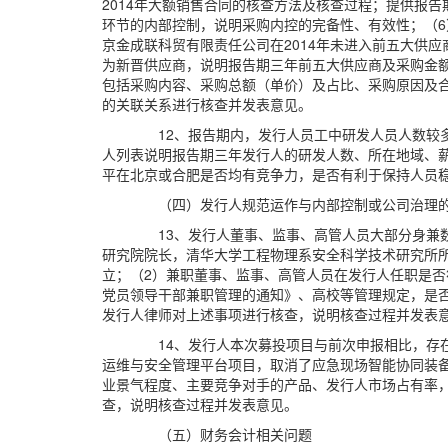
2014年大额销售合同的核查方法及核查过程；提供报
环节的内部控制，说明采购内控的完备性、有效性；（6）
京金成联科贸有限责任公司在2014年未进入前五大供
为新晋供应商，说明报告期三年前五大供应商及采购金
包括采购内容、采购总额（单价）及占比、采购原因及
的关联关系进行核查并发表意见。
12、报告期内，发行人员工中研发人员人数较多，
人列表说明报告期三年发行人的研发人数、所在地域、
平在北京或合肥是否均有竞争力，是否有利于保持人员
（四）发行人规范运作与内部控制或公司治理
13、发行人董事、监事、高管人员大部分身
研究院院长，清华大学工程物理系安全科学技术研究所
立；（2）兼职董事、监事、高管人员在发行人任职是
党员领导干部兼职管理的通知》、高校等管理规定，是
发行人律师对上述事项进行核查，说明核查过程并发表
14、发行人本次募投项目与前次申报相比，存在
运维与安全管理平台项目，取消了应急现场智能协同装
业景气程度、主要竞争对手的产品、发行人市场占有率
查，说明核查过程并发表意见。
（五）财务会计相关问题