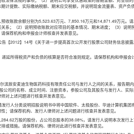
税收法律法规的事项；（2）说明公司享受优惠政策的各期金额、对业绩的
本期计提数、实际缴纳税额、期末应交税额，并说明现金流量表、资产负
行人预收账款余额分别为5,523.63万元、7,850.16万元和14,871.
关系；（2）说明预收账款对应项目的基本情况、期末进度；（3）说明
。请保荐机构和申报会计师核查并发表意见。
公告【2012】14号《关于进一步提高首次公开发行股票公司财务信息披
，递延所得税资产和负债的核算是否符合准则规定。请保荐机构和申报会
哈尔滨辰安麦迪生物医药科技有限责任公司与发行人之间的关系，报告期内
参股公司的名称、成立时间、注册资本，参股公司及其股东与发行人、实际
律师对上述问题进行核查并发表意见。
，请发行人分类说明招股说明书中将中国软件、太极股份、华迪计算机集团
理性；请保荐机构、发行人律师对上述问题进行核查并发表意见。
,284.62万股的股份，占公司总股本的38.08%，请发行人说明本次
安排或措施。请保荐机构、律师对此进行核查并发表意见。