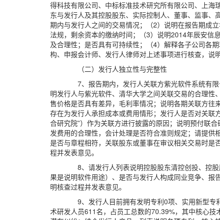
得科技有限公司、中标标准技术研究所有限公司、上海
东与发行人及其控股股东、实际控制人、董事、监事、
期内与发行人之间的交易情况；（2）说明在报告期成
法规，剩余资本的缴纳时间；（3）说明2014年辰安
及合理性；是否具有可持续性；（4）解释各子公司各
构、申报会计师、发行人律师对上述事项进行核查，说
（二）发行人独立性与完整性
7、报告期内，发行人关联方紫光软件系统有限
明发行人与紫光软件、清华大学之间关联交易的合理性
售价格是否具有差异，毛利率情况；说明各期关联方往
存在为发行人承担成本或费用情形；发行人是否对关联方
合研究院”）作为关联方进行披露的原因；说明预付联合
发费用的合理性，会计处理是否符合准则规定；请提供
是否与章程相符，关联股东或董事在审议相关交易时是
程并发表意见。
8、请发行人列表说明控股股东清控创投、控
果是说明软件用途）、是否与发行人构成同业竞争、报
明核查过程并发表意见。
9、发行人目前拥有发明专利0项、实用新型专利
术研发人员611名，占员工总数的70.39%，其中核