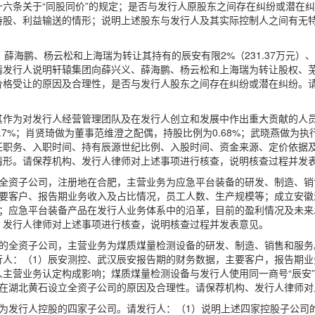
六条关于“同股同价”的规定；是否与发行人原股东之间存在纠纷或潜在
持股、利益输送的情形；说明上述股东与发行人及其实际控制人之间有无
义、薛海鹏、杨云松和上海瑞为转让其持有的辰安有限2%（231.37万元
元。请发行人说明轩辕集团向薛兴义、薛海鹏、杨云松和上海瑞为转让股权
价格受让的原因及合理性，是否与发行人股东之间存在纠纷或潜在纠纷。
%，其作为对发行人经营管理团队及在发行人创立和发展中作出重大贡献的人
7%；肖贤琦做为董事范维澄之配偶，持股比例为0.68%；武晓燕做为执
任职务、入职时间、持有辰源世纪比例、入股时间、资金来源、定价依据
情形。请保荐机构、发行人律师对上述事项进行核查，说明核查过程并发
发行人全资子公司，注册地在合肥，主营业务为应急平台装备的研发、制造、
主要客户、报告期业务收入及占比情况，员工人数、生产规模等；成立安徽
况；应急平台装备产品在发行人业务体系中的沿革，目前的盈利情况及未来
、发行人律师对上述事项进行核查，说明核查过程并发表意见。
行人的全资子公司，主营业务为煤质煤量检测设备的研发、制造、销售和服务
行人：（1）辰安测控、武汉辰安报告期的财务数据，主要客户，报告期业
主营业务认定构成影响；煤质煤量检测设备与发行人使用同一商号“辰安
控在湖北黄石设立全资子公司的原因及合理性。请保荐机构、发行人律师对
地为发行人控股的四家子公司。请发行人：（1）说明上述四家控股子公司