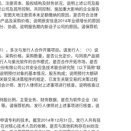
间、注册资本、股权结构及财务状况，说明上述公司及股
述公司及其所控制、共同控制、施加重大影响的企业报告
、安图天地注册资本未足额缴纳的原因，是否符合法律
产品及采购价格；说明辰安信息2014年业绩增长的原因
分、协调，说明报告期内新设子公司的原因。请保荐机
3年），多次与发行人合作开展项目。请发行人：（1）说
品、采购价格，采购数量，是否公允定价，与同类产品销
行人与紫光软件的合作模式，是否合作开拓市场，是否
股份有限公司公共安全应急技术联合研究院（以下简称“联
；说明预付对象的基本情况、股东构成；说明预付大额研
关联交易决策程序的规定、已发生关联交易的决策过程
报会计师、发行人律师对上述事项进行核查，说明核查过
持股比例、主营业务、财务数据、是否为软件企业（如
）等。请保荐机构、发行人律师对上述事项进行核查，说
申请专利的技术。截至2014年12月31日，发行人共有技
否存在对核心技术人员的依赖，是否与其他机构存在纠纷及