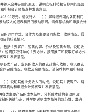
标科技并纳入合并范围的原因，说明安标科技报告期内的经营
构和申报会计师核查并发表意见。
、3,403.02万元。请发行人：（1）解释报告期内各期利润
内波动较大的报表科目的波动原因。请保荐机构和申报会计
说明海外项目的运作方式，合作方及主要合同条款，收款情况，履
项目的核查情况。
成，包括主要客户、销售内容、价格及销售金额。说明收
3）说明获取订单的主要方法，按照推广和获取订单方式
核查并发表意见。
说明各类产品、业务的收入的确认政策和依据，收入确认
合同完成情况、收款及余额情况。请保荐机构和申报会
请发行人：（1）说明其他业务收入的构成，说明其主要客户、销
保荐机构和申报会计师核查并发表意见。
（1）说明各类主要产品的成本结构，分析成本结构变动原因；
控制的关键节点，并举例说明成本核算的规范性、准确
%。请发行人：（1）解释报告期内毛利率波动的原因及合理性，