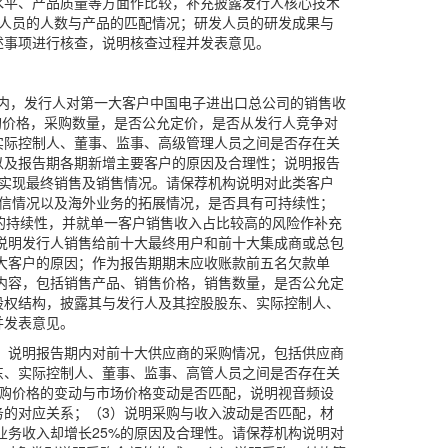
水平、产品质量等方面作比较，补充披露发行人核心技术
人员的人数与产品的匹配情况；研发人员的研发成果与
述事项进行核查，说明核查过程并发表意见。
报告期内，发行人对第一大客户中国电子进出口总公司的销售收
、采购价格，采购数量，是否公允定价，是否从发行人竞争对
实际控制人、董事、监事、高级管理人员之间是否存在关
以及报告期各期新增主要客户的原因及合理性；说明报告
实现最终销售及销售情况。请保荐机构说明对此类客户
信情况以及海外业务的拓展情况，是否具有可持续性；
的持续性，并就单一客户销售收入占比较高的风险作补充
）说明发行人销售给前十大最终用户和前十大集成商或总包
五大客户的原因；作为报告期期末应收账款前五名欠款单
具体内容，包括销售产品、销售价格，销售数量，是否公允定
股权结构，披露其与发行人及其控股股东、实际控制人、
并发表意见。
：（1）说明报告期内对前十大供应商的采购情况，包括供应商
东、实际控制人、董事、监事、高管人员之间是否存在关
购价格的变动与市场价格变动是否匹配，说明视音频设
的对应关系；（3）说明采购与收入波动是否匹配，材
，但业务收入却增长25%的原因及合理性。请保荐机构说明对