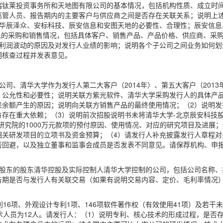
瑞钛莱投资事务所和天地图有限公司的基本情况，包括机构性质、成立时
高管人员、报告期内的主要客户与供应商之间是否存在关联关系；说明上
立华辰泽众、安标科技、辰安信息和安图天地的必要性、合理性；辰安信息
信息的采购和销售情况，包括具体客户、销售产品、产品价格、供应商、采购
期利润波动的原因及对发行人业绩的影响；说明各个子公司之间业务如何划
明核查过程并发表意见。
公司、清华大学作为发行人第二大客户（2014年）、第五大客户（201
、公允性和必要性；说明关联方紫光软件、清华大学采购发行人的具体产
来余额产生的原因；说明向关联方销售产品的最终使用情况；（2）说明发
存在重大依赖；（3）说明前次招股说明书未将清华大学-北京辰安科技
研究院的1000万元款项的预付原因、使用情况、对应的研究项目及进展
相关研发项目的立项书及资金预算；（4）请发行人补充披露发行人章程对
否回避，以及独立董事和监事会成员是否发表不同意见。请保荐机构、申
股股东的股东清华控股及实际控制人清华大学控制的公司，包括公司名称、
告期是否与发行人有关联交易（如果有说明交易内容、定价、毛利率情况
16项、外观设计专利1项、146项软件著作权（有效使用41项）及若干未
心技术人员为12人。请发行人：（1）说明专利、核心技术的形成过程，是