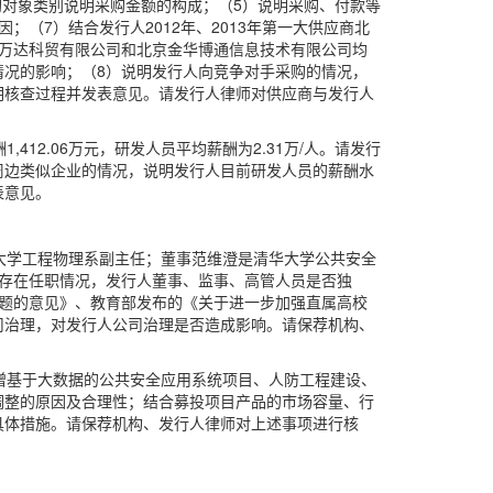
购对象类别说明采购金额的构成；（5）说明采购、付款等
（7）结合发行人2012年、2013年第一大供应商北
正万达科贸有限公司和北京金华博通信息技术有限公司均
况的影响；（8）说明发行人向竞争对手采购的情况，
明核查过程并发表意见。请发行人律师对供应商与发行人
412.06万元，研发人员平均薪酬为2.31万/人。请发行
周边类似企业的情况，说明发行人目前研发人员的薪酬水
表意见。
大学工程物理系副主任；董事范维澄是清华大学公共安全
存在任职情况，发行人董事、监事、高管人员是否独
题的意见》、教育部发布的《关于进一步加强直属高校
司治理，对发行人公司治理是否造成影响。请保荐机构、
新增基于大数据的公共安全应用系统项目、人防工程建设、
调整的原因及合理性；结合募投项目产品的市场容量、行
具体措施。请保荐机构、发行人律师对上述事项进行核