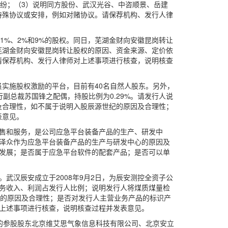
纠纷；（3）说明同方股份、武汉光谷、中咨顺景、岳建
特殊协议或安排，例如对赌协议。请保荐机构、发行人律
）、1%、2%和9%的股权。同日，芜湖金财向安徽昆岗转让
、芜湖金财向安徽昆岗转让股权的原因、资金来源、定价依
请保荐机构、发行人律师对上述事项进行核查，说明核查
员实施股权激励的平台，目前有40名自然人股东。另外，
行副总裁苏国锋之配偶，持股比例为0.29%。请发行人说
及合理性，如不属于说明入股辰源世纪的原因及合理性；
表意见。
销售和服务，是公司应急平台装备产品的生产、研发中
泽众作为应急平台装备产品的生产与研发中心的原因及
发展；是否属于应急平台软件的配套产品；是否可以单
。武汉辰安成立于2008年9月2日，为辰安测控全资子公
务收入、利润占发行人比例；说明发行人将煤质煤量检
”的原因及合理性；是否对发行人主营业务产品的标识产
上述事项进行核查，说明核查过程并发表意见。
的参股股东北京维艾思气象信息科技有限公司、北京安立