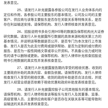
发表意见。
25、请发行人补充披露各参股公司在发行人业务体系内的
定位和作用，各参股公司主要股东的基本情况，公司及公司的主要
客户、供应商与该等主要股东是否存在关联关系等特殊关系，是否
存在利益输送安排。请保荐机构、发行人律师核查并发表意见。
26、招股说明书多处引用IHS等的数据及保荐机构光大证券
研究数据。请发行人补充披露所引数据的具体来源和相关第三方的
基本情况，并说明该等数据是否公开、是否专门为本次发行上市准
备、发行人是否为此支付费用或提供帮助、是否为定制的或付费的
报告、是否为一般性网络文章或非公开资料。不具备公信力或时效
性的请予以删除或更新。请保荐机构、发行人律师补充核查招股说
明书引用数据的真实性并发表核查意见。
27、请发行人补充披露报告期内享受的税收优惠、收到的
主要政府补助的具体内容、金额及依据。请保荐机构、发行人律师
核查发行人享受的税收优惠、收到的政府补助是否合法合规，并就
发行人经营业绩是否依赖于税收优惠和政府补助发表核查意见。
28、请发行人补充披露控股子公司其他股东的基本情况。
请保荐机构、发行人律师核查该等股东与发行人及其董事、监事、
高级管理人员、主要供应商和客户是否存在关联关系等可能导致利
益输送的关系并发表核查意见。