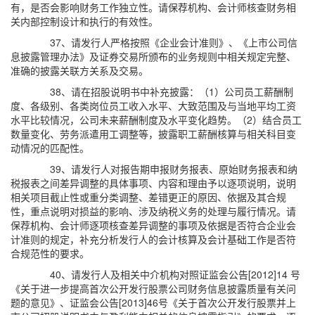
有，是否会影响财务工作独立性。请保荐机构、会计师核查财务相
关内部控制设计和执行的有效性。
37、请发行人严格按照《企业会计准则》、《上市公司信
息披露管理办法》及证券交易所颁布的业务规则中相关规定完整、
准确的披露关联方关系及交易。
38、请在招股说明书中补充披露：（1）公司员工薪酬制
度、各级别、各类岗位员工收入水平、大致范围及与当地平均工资
水平比较情况，公司未来薪酬制度及水平变化趋势。（2）结合员工
数量变化、劳务派遣用工调整等，披露职工薪酬核算与相关科目变
动情况的匹配性。
39、请发行人对报告期申报财务报表、原始财务报表和纳
税报表之间差异调整的具体事项、内容和理由予以逐项说明，说明
相关项目截止性或重分类调整、差错更正的原因、依据及其合规
性，重点说明对损益的影响、涉及纳税义务的处理与履行情况。请
保荐机构、会计师逐项核查差异调整的事项及依据是否符合企业会
计准则的规定，补充分析发行人的会计核算及会计基础工作是否符
合规范性的要求。
40、请发行人及相关中介机构对照证监会公告[2012]14 号
《关于进一步提高首次公开发行股票公司财务信息披露质量有关问
题的意见》、证监会公告[2013]46号《关于首次公开发行股票并上