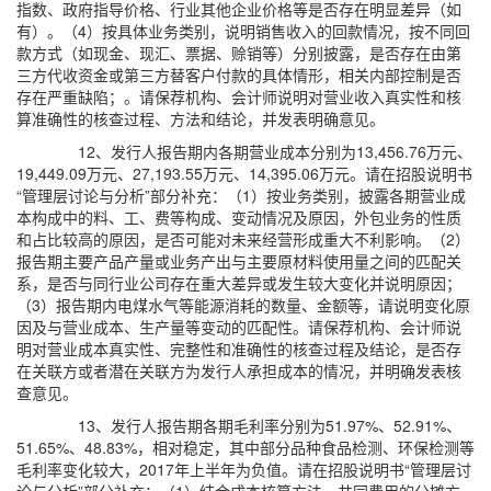
指数、政府指导价格、行业其他企业价格等是否存在明显差异（如
有）。（4）按具体业务类别，说明销售收入的回款情况，按不同回
款方式（如现金、现汇、票据、赊销等）分别披露，是否存在由第
三方代收资金或第三方替客户付款的具体情形，相关内部控制是否
存在严重缺陷；。请保荐机构、会计师说明对营业收入真实性和核
算准确性的核查过程、方法和结论，并发表明确意见。
12、发行人报告期内各期营业成本分别为13,456.76万元、
19,449.09万元、27,193.55万元、14,395.06万元。请在招股说明书
“管理层讨论与分析”部分补充：（1）按业务类别，披露各期营业成
本构成中的料、工、费等构成、变动情况及原因，外包业务的性质
和占比较高的原因，是否可能对未来经营形成重大不利影响。（2）
报告期主要产品产量或业务产出与主要原材料使用量之间的匹配关
系，是否与同行业公司存在重大差异或发生较大变化并说明原因；
（3）报告期内电煤水气等能源消耗的数量、金额等，请说明变化原
因及与营业成本、生产量等变动的匹配性。请保荐机构、会计师说
明对营业成本真实性、完整性和准确性的核查过程及结论，是否存
在关联方或者潜在关联方为发行人承担成本的情况，并明确发表核
查意见。
13、发行人报告期各期毛利率分别为51.97%、52.91%、
51.65%、48.83%，相对稳定，其中部分品种食品检测、环保检测等
毛利率变化较大，2017年上半年为负值。请在招股说明书“管理层讨