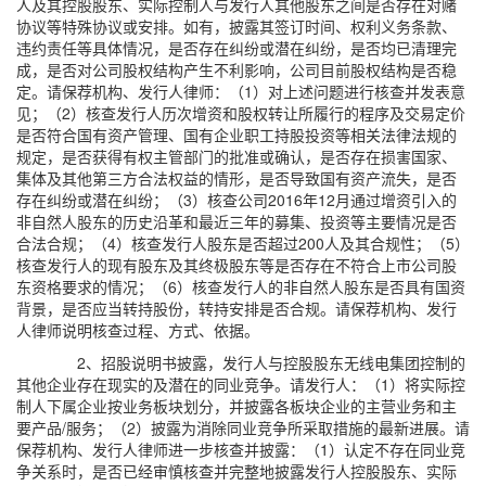
人及其控股股东、实际控制人与发行人其他股东之间是否存在对赌
协议等特殊协议或安排。如有，披露其签订时间、权利义务条款、
违约责任等具体情况，是否存在纠纷或潜在纠纷，是否均已清理完
成，是否对公司股权结构产生不利影响，公司目前股权结构是否稳
定。请保荐机构、发行人律师：（1）对上述问题进行核查并发表意
见；（2）核查发行人历次增资和股权转让所履行的程序及交易定价
是否符合国有资产管理、国有企业职工持股投资等相关法律法规的
规定，是否获得有权主管部门的批准或确认，是否存在损害国家、
集体及其他第三方合法权益的情形，是否导致国有资产流失，是否
存在纠纷或潜在纠纷；（3）核查公司2016年12月通过增资引入的
非自然人股东的历史沿革和最近三年的募集、投资等主要情况是否
合法合规；（4）核查发行人股东是否超过200人及其合规性；（5）
核查发行人的现有股东及其终极股东等是否存在不符合上市公司股
东资格要求的情况；（6）核查发行人的非自然人股东是否具有国资
背景，是否应当转持股份，转持安排是否合规。请保荐机构、发行
人律师说明核查过程、方式、依据。
2、招股说明书披露，发行人与控股股东无线电集团控制的
其他企业存在现实的及潜在的同业竞争。请发行人：（1）将实际控
制人下属企业按业务板块划分，并披露各板块企业的主营业务和主
要产品/服务；（2）披露为消除同业竞争所采取措施的最新进展。请
保荐机构、发行人律师进一步核查并披露：（1）认定不存在同业竞
争关系时，是否已经审慎核查并完整地披露发行人控股股东、实际