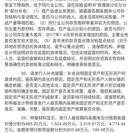
率呈下降趋势，低于同行业公司。请在招股说明书“管理层讨论与分
析”部分补充：（1）按产品或业务类别，披露报告期各期末公司存
货结构与变动情况，是否与公司的收入、成本及原材料采购量，产
品产量等相匹配。（2）同行业公司存货周转率差异较大的原因，公
司主要为原材料、库存商品，在产品占比较小的原因，是否与同行
业公司存在重大差异；2017年1-6月劳务成本增加的原因，主要业务
是否发生较大变化。（3）各年末的存货盘点情况和盘点结论（对于
异地存货项目的具体情况，请予以重点说明）。请保荐机构、申报
会计师说明对存货监盘的具体情况，包括实地监盘的时间、地点、
人员、监盘的金额和比例以及监盘结论，并说明对存货真实性和核
算准确性的其他核查过程和结论，明确发表核查意见。
32、请发行人补充披露：补充说明固定资产和无形资产的
具体内容，报告期内变化的原因，固定资产和无形资产入账价值的
确定依据，是否混入其他支出，固定资产和无形资产累计折旧或摊
销年限的确定依据，固定资产是否发生闲置、废弃、毁损和减值；
固定资产和无形资产的成新率，是否影响可持续经营。请保荐机构
和申报会计师核查发行人报告期内各期末固定资产和无形资产是否
真实、准确、完整，报告期内固定资产核算是否合规。
33、申报材料显示，发行人报告期内各期末应付账款账面
价值分别为483.20万元、1,524.49万元、3,319.97万元、4,774.04
万元，各期末预付款项金额分别为603.48万元、740.08万元、