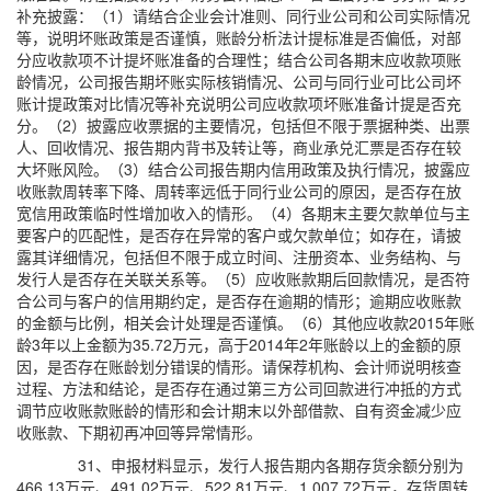
补充披露：（1）请结合企业会计准则、同行业公司和公司实际情况
等，说明坏账政策是否谨慎，账龄分析法计提标准是否偏低，对部
分应收款项不计提坏账准备的合理性；结合公司各期末应收款项账
龄情况，公司报告期坏账实际核销情况、公司与同行业可比公司坏
账计提政策对比情况等补充说明公司应收款项坏账准备计提是否充
分。（2）披露应收票据的主要情况，包括但不限于票据种类、出票
人、回收情况、报告期内背书及转让等，商业承兑汇票是否存在较
大坏账风险。（3）结合公司报告期内信用政策及执行情况，披露应
收账款周转率下降、周转率远低于同行业公司的原因，是否存在放
宽信用政策临时性增加收入的情形。（4）各期末主要欠款单位与主
要客户的匹配性，是否存在异常的客户或欠款单位；如存在，请披
露其详细情况，包括但不限于成立时间、注册资本、业务结构、与
发行人是否存在关联关系等。（5）应收账款期后回款情况，是否符
合公司与客户的信用期约定，是否存在逾期的情形；逾期应收账款
的金额与比例，相关会计处理是否谨慎。（6）其他应收款2015年账
龄3年以上金额为35.72万元，高于2014年2年账龄以上的金额的原
因，是否存在账龄划分错误的情形。请保荐机构、会计师说明核查
过程、方法和结论，是否存在通过第三方公司回款进行冲抵的方式
调节应收账款账龄的情形和会计期末以外部借款、自有资金减少应
收账款、下期初再冲回等异常情形。
31、申报材料显示，发行人报告期内各期存货余额分别为
466.13万元、491.02万元、522.81万元、1,007.72万元，存货周转