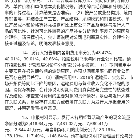
论与分析”部分补充：（1）结合成本核算方法、共同费用的分摊方
法、单位价格和单位成本变化情况等，说明综合毛利率和分项毛利
率的计算过程，计算结果是否准确。（2）按产品或业务类别、境内
外销售等，并结合生产工艺、产品结构、采购模式和销售模式、单
位产品成本和价格等补充披露可比上市公司产品及用途与发行人产
品的可比性，针对可比性较强的产品补充分析毛利率差异的原因及
合理性。请保荐机构、会计师说明对公司毛利率真实性、合理性的
核查过程及结论，明确发表核查意见。
14、发行人报告期内各期费用率分别为43.47%、
42.01%、39.01%、42.66%，招股说明书未与同行业公司比较。请
在招股说明书“管理层讨论与分析”部分补充披露：（1）期间费用中
主要项目在报告期各期的波动原因，各项期间费用率与同行业公司
是否存在明显差异。（2）销售费用中，2016年运输费、会务费、市
场开拓费等同比下降的原因，运输费用与营业收入变化不匹配的原
因。请保荐机构、会计师说明对期间费用真实性与完整性的核查过
程及结论，核查支付费用的主要对象的具体情况，是否与发行人存
在关联关系，是否存在关联方或者潜在关联方为发行人承担费用的
情况，并明确发表核查意见。
15、申报材料显示，发行人各期经营活动产生的现金流量
净额分别为3,416.64万元、7,481.32万元、7,680.41万
元、-2,644.41万元，与当期净利润的比例分别为133.19%、
178.19%、117.49%、-148.84%。请在招股说明书“管理层讨论与分