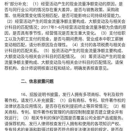
析”部分补充：（1）经营活动产生的现金流量净额变动的原因，是
否与同行业公司的情况存在重大差异，是否与销售政策、采购政
策、信用政策变化情况相匹配，是否可能影响公司持续经营能力。
（2）经营活动产生的现金流量净额主要构成、大额变动及与相关会
计科目的匹配情况；2017年1-6月经营活动现金流量净额为负值的原
因，是否具有季节性，经营情况是否发生重大变化。（3）支付给职
工以及为职工支付的现金，是否与期间费用、营业成本中职工薪酬
变动相匹配，请分析原因及合理性。（4）支付的各项税费与相关会
计科目的匹配关系。（5）投资活动产生的现金流量净额主要构成、
大额变动及与相关会计科目的匹配情况。（6）筹资活动产生的现金
流量净额主要构成、大额变动及与相关会计科目的匹配情况。请保
荐机构、会计师说明核查过程和结论，明确发表核查意见。
二、信息披露问题
16、招股说明书披露，发行人拥有多项商标、专利及软件
著作权。请发行人补充披露：（1）自有商标、专利、软件著作权的
法律状态及应用情况，是否存在权利提前终止等异常情况；（2）相
关商标、专利、软件著作权管理的内部控制制度是否建立健全并有
效运行；（3）相关专利的保护范围是否覆盖公司全部产品或服务。
请保荐机构、发行人律师核查发行人拥有和使用的各项知识产权、
专有技术的来源和取得过程是否符合相关法律法规的规定，是否存