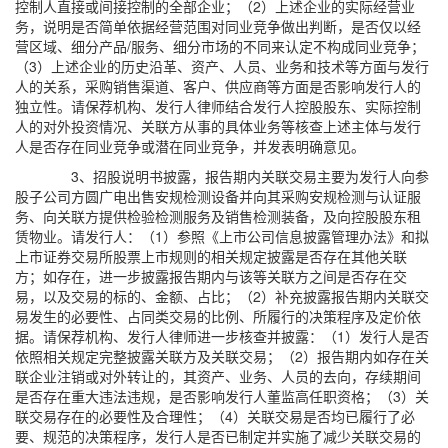
控制人直接或间接控制的全部企业；（2）上述企业的实际经营业
务，说明是否简单依据经营范围对同业竞争做出判断，是否仅以经
营区域、细分产品/服务、细分市场的不同来认定不构成同业竞争；
（3）上述企业的历史沿革、资产、人员、业务和技术等方面与发行
人的关系，采购销售渠道、客户、供应商等方面是否影响发行人的
独立性。请保荐机构、发行人律师结合发行人控股股东、实际控制
人的对外投资情况、关联方从事的具体业务等核查上述主体与发行
人是否存在同业竞争或潜在同业竞争，并发表明确意见。
3、招股说明书披露，报告期内关联交易主要为发行人向参
股子公司方圆广电出售安规检测设备并向其采购安规检测与认证服
务、向关联方提供检验检测服务及销售检测装备，及向控股股东租
赁物业。请发行人：（1）参照《上市公司信息披露管理办法》和拟
上市证券交易所股票上市规则的相关规定披露是否存在其他关联
方；如存在，进一步披露报告期内与该等关联方之间是否存在交
易，以及交易的标的、金额、占比；（2）补充披露报告期内关联交
易发生的必要性、占同类交易的比例、所履行的决策程序及定价依
据。请保荐机构、发行人律师进一步核查并披露：（1）发行人是否
依照相关规定完整披露关联方及关联交易；（2）报告期内如存在关
联企业注销或对外转让的，其资产、业务、人员的去向，存续期间
是否存在重大违法违规，是否影响发行人董监高任职资格；（3）关
联交易存在的必要性及合理性；（4）关联交易是否均已履行了必
要、规范的决策程序，发行人是否已制定并实施了减少关联交易的