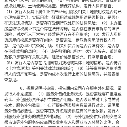
其对发行人生产经营的影响；（2）租赁房产的权属信息、证载用途
或规划用途、土地使用权类型。请保荐机构、发行人律师核查：
（1）发行人及其下属企业生产经营用房及相关土地使用权是否均已
办理权属登记，实际用途与证载用途或规划用途是否相符，是否存
在违法违规情形，是否存在受到行政处罚的法律风险；（2）未办证
房屋取得权属证书是否存在法律障碍，是否存在被要求拆除的法律
风险，对发行人正常生产经营是否存在不利影响；（3）发行人所租
赁房屋的权属是否存在纠纷、是否需进一步取得房屋所有权人同
意、是否办理租赁备案手续、相关租赁合同是否合法有效、是否存
在不能续租的风险；（4）该等租赁的出租方与发行人股东、董监高
及客户是否存在关联关系，租赁价格是否公允、程序是否合规；
（5）发行人是否存在占用国有划拨地或集体土地的情形，是否符合
《土地管理法》等相关法律法规的规定；（6）该等事项是否影响发
行人的资产完整性，是否构成本次发行上市的法律障碍，并发表核
查意见。
6、招股说明书披露，报告期内公司存在服务外包情况。请
发行人补充披露：（1）服务外包的业务模式、是否需经客户批准或
确认、外包服务责任承担主体是否明确、是否涉及关键工序或关键
技术，服务外包数量，与自行提供同类服务数量进行对比，说明服
务外包的必要性，是否存在对外包服务供应商的严重依赖，发行人
对服务外包业务的质量控制措施；（2）与外包服务供应商的交易金
额占该等外包服务供应商同类业务收入和营业收入总额的比例、合