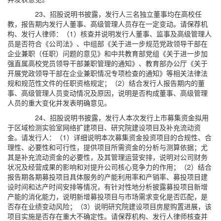
23、招股说明书披露，发行人三名独立董事均在高校任
教，报告期内发行人董事、高级管理人员存在一定变动。请保荐机
构、发行人律师：（1）核查并说明发行人董事、监事及高级管理人
员是否符合《公司法》、中组部《关于进一步规范党政领导干部在
企业兼职（任职）问题的意见》和中共教育部党组《关于进一步加
强直属高校党员领导干部兼职管理的通知》、教育部办公厅《关于
开展党政领导干部在企业兼职情况专项检查的通知》等相关法律法
规和规范性文件的任职资格规定；（2）结合发行人报告期内的董
事、高级管理人员变动情况及原因，说明是否构成董事、高级管理
人员的重大变化并发表明确意见。
24、招股说明书披露，发行人本次发行上市募集资金拟用
于区域检测实验室网络扩建项目、研究院建设项目及补充流动资
金。请发行人：（1）详细说明本次募集资金投资项目的合规性、合
理性、必要性和可行性，提供项目所需资金的分析与测算依据；尤
其是补充流动资金的必要性，及其管理运营安排，说明对公司财务
状况及经营成果的影响和对提升公司核心竞争力的作用；（2）结合
报告期各期募投项目具体服务的产能利用率和产销率、募投项目建
设时间和达产时间安排等情况，有针对性地分析披露募投项目新增
产能的消化能力，说明新增募投项目与市场需求变化是否匹配，是
否存在业绩变动风险；（3）说明研究院建设项目房屋购置进展，该
项目实施是否存在重大不确定性。请保荐机构、发行人律师核查并