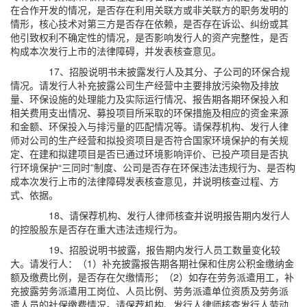
在合作开发的情况，是否存在利用关联方或非关联方的职务发明的
情形，核心技术对第三方是否存在依赖，是否存在诉讼、纠纷或其
他引致权利不确定性的情况，是否影响发行人的资产完整性，是否
构成本次发行上市的法律障碍，并发表核查意见。
17、招股说明书未披露发行人及其分、子公司的环保合规
情况。请发行人补充披露公司生产经营中主要排放污染物及排放
量、环保设施的处理能力及实际运行情况、报告期各期环保投入和
相关费用支出情况、募投项目所采取的环保措施及相应的资金来源
和金额、环保投入与排污量的匹配情况等。请保荐机构、发行人律
师对公司的生产经营和拟投资项目是否符合国家环境保护的有关规
定、在建和拟建项目是否已通过环境影响评价、已投产项目是否执
行环境保护“三同时”制度、公司是否存在环保违法违规行为、是否构
成本次发行上市的法律障碍发表核查意见，并说明核查过程、方
式、依据。
18、请保荐机构、发行人律师核查并说明报告期内发行人
的控股股东是否存在重大违法违规行为。
19、招股说明书披露，报告期内发行人员工数量变化较
大。请发行人：（1）补充披露报告期各期社保和住房公积金缴纳金
额及缴费比例，是否存在欠缴情形；（2）如存在劳务派遣用工，补
充披露劳务派遣用工岗位、人员比例、劳务派遣单位资质及劳务派
遣人员的社保缴费情况。请保荐机构、发行人律师核查发行人劳动