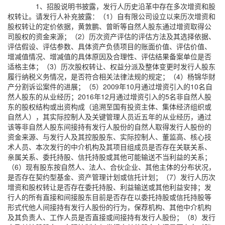
1、招股说明书披露，发行人历史沿革中存在多次增资和股
权转让。请发行人补充披露：（1）自有限公司设立以来历次增资和
股权转让的定价依据，黄敦鹏、曾昕等自然人股东通过增资取得公
司股权的资金来源；（2）历次资产评估的评估方法及其选择依据、
评估假设、评估参数、具体资产负债项目的账面价值、评估价值、
增减值情况、增减值的具体原因及合理性、评估结果备案单位是否
适格主体；（3）历次股权转让、权益分派及整体变更时发行人股东
履行纳税义务情况，是否符合相关法律法规的规定；（4）杨锦华财
产分割诉讼案件的进展；（5）2009年10月通过增资引入的10名自
然人股东的从业经历；2016年12月通过增资引入的5名非自然人股
东的股权结构或出资构成（追溯至国有投资主体、集体经济组织或
自然人），其实际控制人及关键管理人员近五年的从业经历，通过
该等非自然人股东间接持有发行人股份的自然人取得发行人股份的
资金来源、与发行人及其控股股东、实际控制人、董监高、核心技
术人员、本次发行的中介机构及其项目组成员是否存在关联关系、
亲属关系、委托持股、信托持股或其他可能输送不当利益的关系；
（6）现有股东按自然人、法人、合伙企业、其他主体的分布状况，
是否存在契约型基金、资产管理计划或信托计划；（7）发行人历次
增资和股权转让是否存在委托持股、利益输送或其他利益安排；发
行人的所有直接和间接股东目前是否存在以委托持股或信托持股等
形式代他人间接持有发行人股份的行为，保荐机构、其他中介机构
及其负责人、工作人员是否直接或间接持有发行人股份；（8）发行