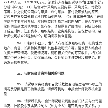
771.43万元、1,378.39万元。请发行人在招股说明书“管理层讨论与
分析”中补充：（1）结合对外采购的主要内容、采购对象、付款政
策等，补充说明公司应付票据、应付账款、预付款项波动的原因，
是否与存货及其他相关科目变动相匹配。（2）披露报告期内主要供
应商与主要应付票据、应付账款的对象之间的匹配性，是否存在异
常的供应商或其他单位；如存在，请披露其详细情况，包括但不限
于成立时间、注册资本、股权结构、业务结构等。请保荐机构、会
计师说明核查过程和结论，明确发表核查意见。
34、申报材料显示，发行人存在长期股权投资、投资性房
地产、商誉、长期待摊费用和其他非流动资产等。请发行人结合相
关资产经营情况、使用情况等，说明相关资产的可回收性，相关减
值是否已充分计提。请保荐机构、会计师说明核查过程和结论，明
确发表核查意见。
三、与财务会计资料相关的问题
35、请说明财务报表项目比较数据变动幅度达30%以上的
情况及原因是否已恰当披露。请保荐机构、申报会计师发表核查意
见
36、请保荐机构、会计师说明公司财务部门人员与公司董
监高、控股股东及实际控制人（如为个人）是否具有亲属关系，如