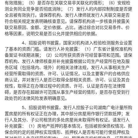
有效措施；（5）是否存在关联交易非关联化的情形；（6）安规检
测业务同业竞争是否彻底消除；（7）发行人的内部控制制度是否健
全且被有效执行。请保荐机构、发行人律师就发行人关联交易是否
符合相关规定发表明确核查意见。请保荐机构进一步核查并披露关
联交易原因、金额、定价依据、占比，通过综合对比交易条件、价
格等因素，说明交易是否公允并提供相应的依据。
4、招股说明书披露，国家对机构进入检验检测服务业设置
了基本的资质门槛。请发行人补充披露：（1）广东省计量校准机构
备案证书续期进展；（2）公司所获资质许可经营事项和范围。请保
荐机构、发行人律师核查并补充披露根据公司生产经营所在地及服
务区域（包括境内、境外）的相关法律法规，发行人从事相关生产
经营所需取得的资质、许可、认证情况，以及主要客户的合格供应
商认证，并对发行人是否已取得全部相关资质、许可、认证及其合
规性，取得正在办理过程中的资质、许可、认证是否存在法律障
碍，是否存在超越许可范围从事生产经营的情形，是否存在受到行
政处罚的法律风险发表明确意见。
5、招股说明书披露，发行人控股子公司湖南广电计量所购
置房屋的所有权证正在办理，其中部分房屋用作银行贷款抵押；发
行人及其分、子公司租赁的多处房屋尚未取得所有权证。请发行人
补充披露：（1）房地产抵押的基本情况，包括被担保债权情况、担
保合同约定的抵押权实现情形、抵押权人是否有可能行使抵押权及