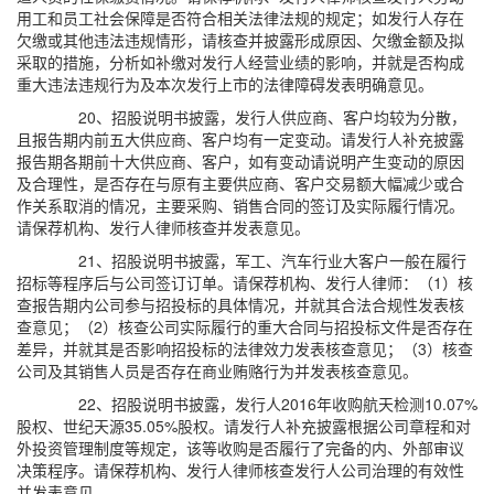
用工和员工社会保障是否符合相关法律法规的规定；如发行人存在
欠缴或其他违法违规情形，请核查并披露形成原因、欠缴金额及拟
采取的措施，分析如补缴对发行人经营业绩的影响，并就是否构成
重大违法违规行为及本次发行上市的法律障碍发表明确意见。
20、招股说明书披露，发行人供应商、客户均较为分散，
且报告期内前五大供应商、客户均有一定变动。请发行人补充披露
报告期各期前十大供应商、客户，如有变动请说明产生变动的原因
及合理性，是否存在与原有主要供应商、客户交易额大幅减少或合
作关系取消的情况，主要采购、销售合同的签订及实际履行情况。
请保荐机构、发行人律师核查并发表意见。
21、招股说明书披露，军工、汽车行业大客户一般在履行
招标等程序后与公司签订订单。请保荐机构、发行人律师：（1）核
查报告期内公司参与招投标的具体情况，并就其合法合规性发表核
查意见；（2）核查公司实际履行的重大合同与招投标文件是否存在
差异，并就其是否影响招投标的法律效力发表核查意见；（3）核查
公司及其销售人员是否存在商业贿赂行为并发表核查意见。
22、招股说明书披露，发行人2016年收购航天检测10.07%
股权、世纪天源35.05%股权。请发行人补充披露根据公司章程和对
外投资管理制度等规定，该等收购是否履行了完备的内、外部审议
决策程序。请保荐机构、发行人律师核查发行人公司治理的有效性
并发表意见。