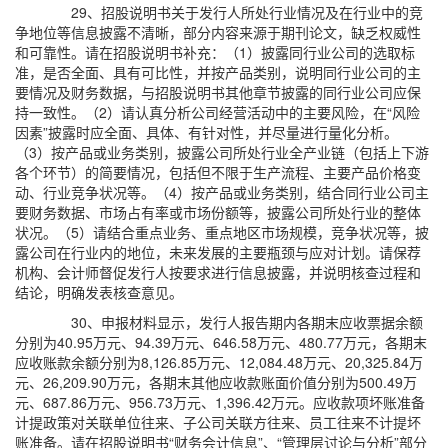
29、招股说明书关于发行人所处行业情况及在行业中的竞
争地位等信息披露不清晰，部分内容来源于期刊论文，缺乏权威性
和可靠性。请在招股说明书补充：（1）披露同行业公司的选取标
准，是否全面、具有可比性，并按产品类别，说明同行业公司的主
要情况及财务数据，与招股说明书其他章节披露的同行业公司应保
持一致性。（2）请认真分析公司经营活动中的主要风险，在“风险
因素”披露时应全面、具体、有针对性，并尽量进行量化分析。
（3）按产品或业务类别，披露公司所处行业全产业链（包括上下游
各个环节）的简要情况，包括但不限于生产流程、主要产品价格变
动、行业竞争状况等。（4）按产品或业务类别，结合同行业公司主
要财务数据、市场占有率或市场份额等，披露公司所处行业的整体
状况。（5）请结合重点业务、重点地区市场规模，竞争状况等，披
露公司在行业内的地位，未来发展的主要瓶颈与应对计划。请保荐
机构、会计师督促发行人按要求进行信息披露，并说明核查过程和
结论，明确发表核查意见。
30、申报材料显示，发行人报告期内各期末应收票据余额
分别为40.95万元、94.39万元、646.58万元、480.77万元，各期末
应收账款余额分别为8,126.85万元、12,084.48万元、20,325.84万
元、26,209.90万元，各期末其他应收款账面价值分别为500.49万
元、687.86万元、956.73万元、1,396.42万元。应收款项坏账准备
计提政策对关联单位往来、子公司关联方往来、员工往来不计提坏
账准备。请在招股说明书“财务会计信息”、“管理层讨论与分析”部分