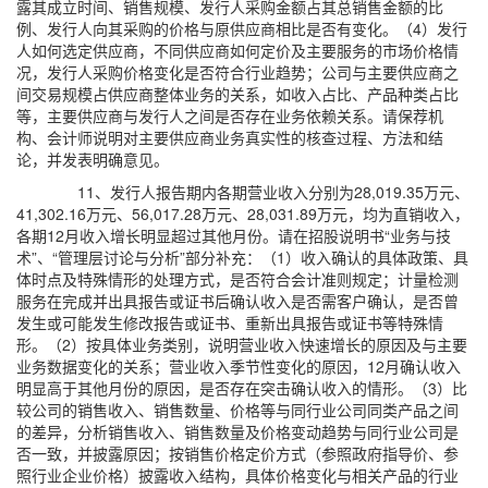
露其成立时间、销售规模、发行人采购金额占其总销售金额的比
例、发行人向其采购的价格与原供应商相比是否有变化。（4）发行
人如何选定供应商，不同供应商如何定价及主要服务的市场价格情
况，发行人采购价格变化是否符合行业趋势；公司与主要供应商之
间交易规模占供应商整体业务的关系，如收入占比、产品种类占比
等，主要供应商与发行人之间是否存在业务依赖关系。请保荐机
构、会计师说明对主要供应商业务真实性的核查过程、方法和结
论，并发表明确意见。
11、发行人报告期内各期营业收入分别为28,019.35万元、
41,302.16万元、56,017.28万元、28,031.89万元，均为直销收入，
各期12月收入增长明显超过其他月份。请在招股说明书“业务与技
术”、“管理层讨论与分析”部分补充：（1）收入确认的具体政策、具
体时点及特殊情形的处理方式，是否符合会计准则规定；计量检测
服务在完成并出具报告或证书后确认收入是否需客户确认，是否曾
发生或可能发生修改报告或证书、重新出具报告或证书等特殊情
形。（2）按具体业务类别，说明营业收入快速增长的原因及与主要
业务数据变化的关系；营业收入季节性变化的原因，12月确认收入
明显高于其他月份的原因，是否存在突击确认收入的情形。（3）比
较公司的销售收入、销售数量、价格等与同行业公司同类产品之间
的差异，分析销售收入、销售数量及价格变动趋势与同行业公司是
否一致，并披露原因；按销售价格定价方式（参照政府指导价、参
照行业企业价格）披露收入结构，具体价格变化与相关产品的行业