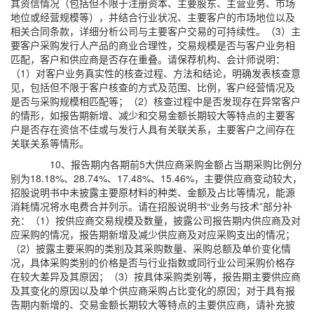
其资信情况（包括但不限于注册资本、主要股东、主营业务、市场
地位或经营规模等），并结合行业状况、主要客户的市场地位以及
相关合同条款，详细分析公司与主要客户交易的可持续性。（3）主
要客户采购发行人产品的商业合理性，交易规模是否与客户业务相
匹配，客户和供应商是否存在重叠。请保荐机构、会计师说明：
（1）对客户业务真实性的核查过程、方法和结论，明确发表核查意
见，包括但不限于客户核查的方式及范围、比例，客户经营情况及
是否与采购规模相匹配等；（2）核查过程中是否发现存在异常客户
的情形，如报告期新增、减少和交易金额长期较大等特点的主要客
户是否存在资信不佳或与发行人具有关联关系，主要客户之间存在
关联关系等情形。
10、报告期内各期前5大供应商采购金额占当期采购比例分
别为18.18%、28.74%、17.48%、15.46%，主要供应商变动较大，
招股说明书中未披露主要原材料的种类、金额及占比等情况，能源
消耗情况将水电费合并列示。请在招股说明书“业务与技术”部分补
充：（1）按供应商交易规模及数量，披露公司报告期内供应商及对
应采购的情况，报告期新增及减少供应商及对应采购支出的情况；
（2）披露主要采购的类别及其采购数量、采购总额及单价变化情
况，具体采购类别的价格是否与行业指数或同行业公司采购价格存
在较大差异及其原因；（3）按具体采购类别等，报告期主要供应商
及其变化的原因以及单个供应商采购占比变化的原因；对于具有报
告期内新增的、交易金额长期较大等特点的主要供应商，请补充披