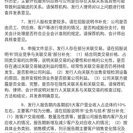
作历史，主要外包服务供应商与公司是否存在关联关系或其他可能
导致利益输送的关系。请保荐机构、发行人律师对以上问题进行核
查并发表意见。
7、发行人股权变更较多。请在招股说明书补充：公司是否
由员工、供应商、客户等进行增资的情况，是否构成股份支付，相
关会计处理是否符合企业会计准则的规定。请保荐机构、会计师出
具核查意见。
8、申报文件显示，发行人存在部分关联交易。请在招股说
明书“同业竞争与关联交易”部分补充：（1）结合同类交易价格、占
同类交易的比例等，说明关联交易的必要性和价格的公允性，是否
存在通过关联交易输送利益的情形。经常性关联交易是否仍将持续
发生，是否影响公司利益。（2）发行人向关联方出售安规检测设备
的原因，放弃安规检测业务是否损害公司利益。（3）公司关联方披
露是否全面、完整，是否存在隐性关联关系和关联交易。请保荐机
构、律师、会计师说明对发行人关联关系与关联交易的核查过程、
方法和结论，并发表明确意见。
9、发行人报告期内各期前5大客户营业收入占总体约10%
左右，主要客户较为分散。请在招股说明书“业务与技术”部分补充：
（1）按客户交易规模、数量及性质等，披露公司报告期内客户及对
应收入的情况，报告期新增及减少客户及对应收入的情况；（2）按
具体业务类别、销售模式等，列示报告期主要客户销售变化情况及